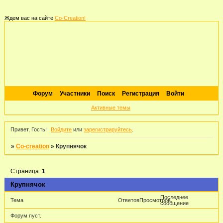
Ждем вас на сайте
Co-Creation!
Форум
Участники
Поиск
Регистрация
Войти
Активные темы
Привет, Гость!
Войдите
или
зарегистрируйтесь
.
»
Co-creation
»
Крупнячок
Страница:
1
Крупнячок
Последнее
Тема
Ответов
Просмотров
сообщение
Форум пуст.