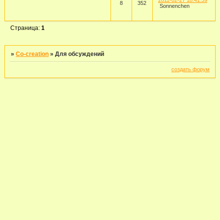
2011-02-27 18:41:59
8
352
Sonnenchen
Страница:
1
»
Co-creation
»
Для обсуждений
создать форум