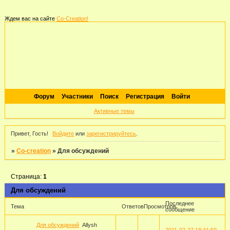
Ждем вас на сайте
Co-Creation!
Форум
Участники
Поиск
Регистрация
Войти
Активные темы
Привет, Гость!
Войдите
или
зарегистрируйтесь
.
»
Co-creation
»
Для обсуждений
Страница:
1
Для обсуждений
Последнее
Тема
Ответов
Просмотров
сообщение
Для обсуждений
Allysh